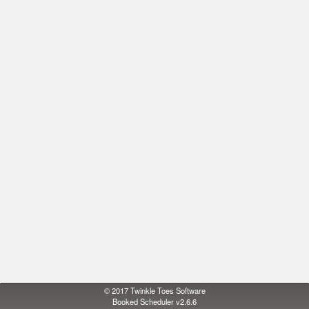
© 2017
Twinkle Toes Software
Booked Scheduler v2.6.6