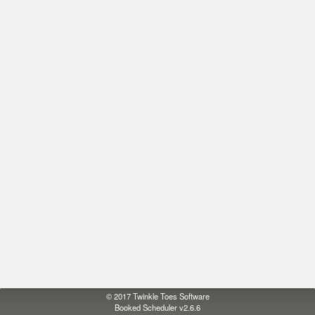
© 2017
Twinkle Toes Software
Booked Scheduler v2.6.6