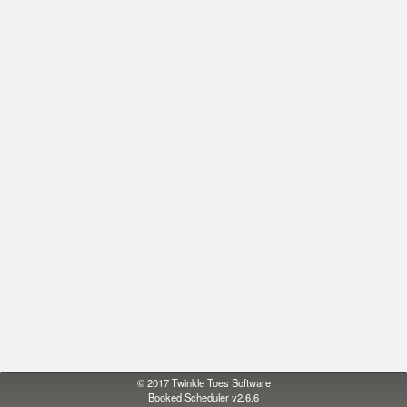
© 2017
Twinkle Toes Software
Booked Scheduler v2.6.6