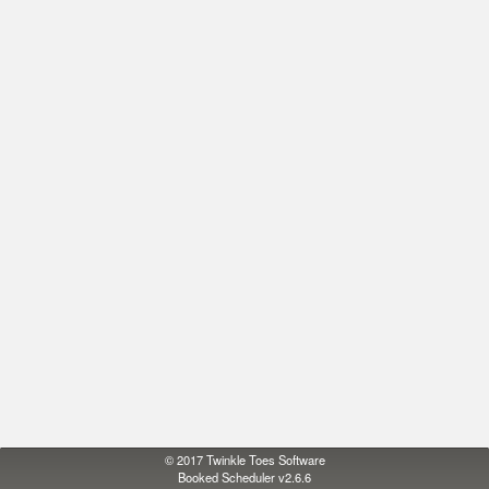
© 2017
Twinkle Toes Software
Booked Scheduler v2.6.6