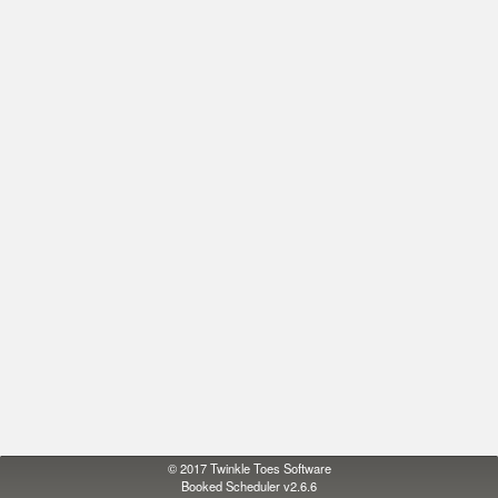
© 2017
Twinkle Toes Software
Booked Scheduler v2.6.6