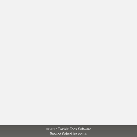
© 2017
Twinkle Toes Software
Booked Scheduler v2.6.6