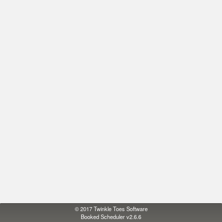
© 2017
Twinkle Toes Software
Booked Scheduler v2.6.6