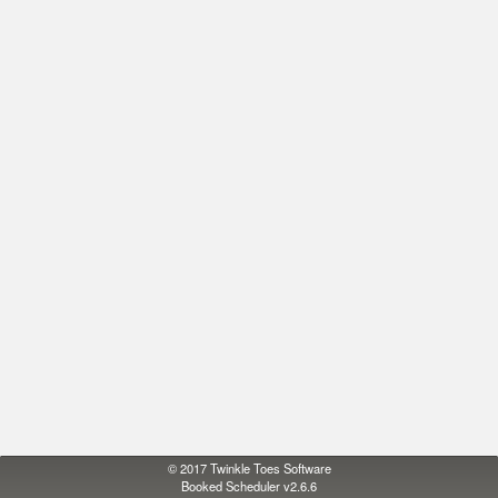
© 2017
Twinkle Toes Software
Booked Scheduler v2.6.6