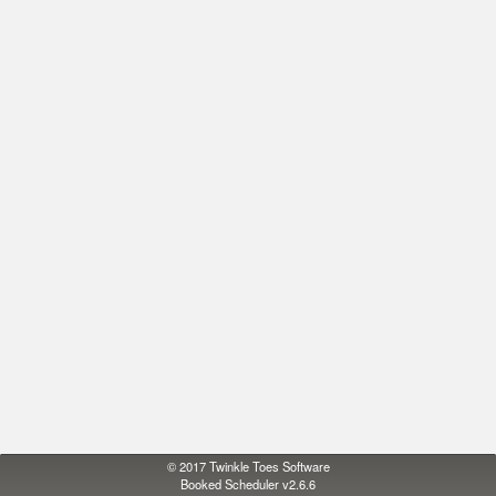
© 2017
Twinkle Toes Software
Booked Scheduler v2.6.6