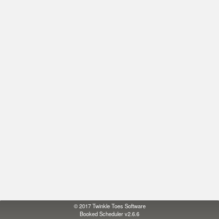
© 2017
Twinkle Toes Software
Booked Scheduler v2.6.6