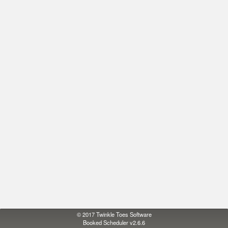
© 2017
Twinkle Toes Software
Booked Scheduler v2.6.6