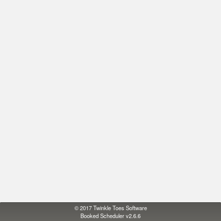
© 2017
Twinkle Toes Software
Booked Scheduler v2.6.6