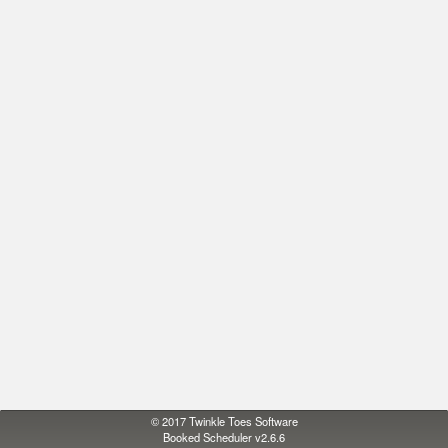
© 2017
Twinkle Toes Software
Booked Scheduler v2.6.6