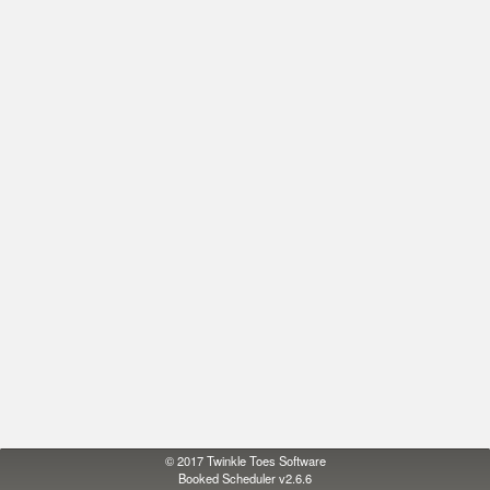
© 2017
Twinkle Toes Software
Booked Scheduler v2.6.6