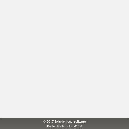
© 2017
Twinkle Toes Software
Booked Scheduler v2.6.6