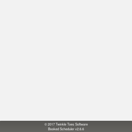
© 2017
Twinkle Toes Software
Booked Scheduler v2.6.6