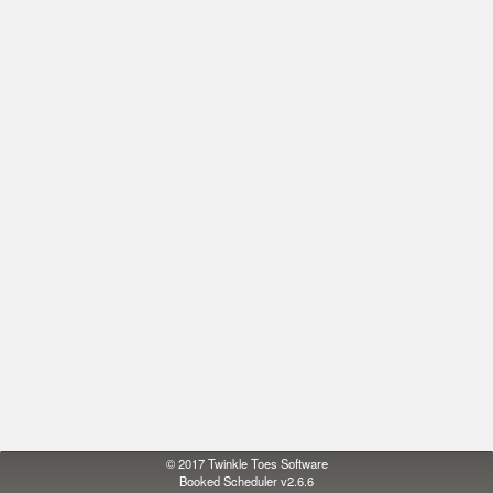
© 2017
Twinkle Toes Software
Booked Scheduler v2.6.6