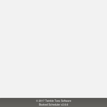
© 2017
Twinkle Toes Software
Booked Scheduler v2.6.6