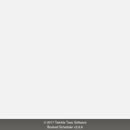
© 2017
Twinkle Toes Software
Booked Scheduler v2.6.6