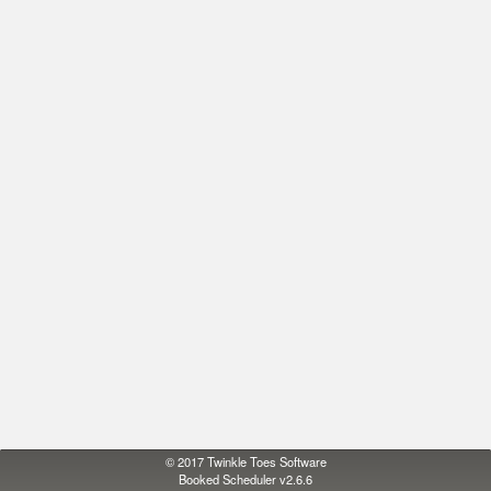
© 2017
Twinkle Toes Software
Booked Scheduler v2.6.6