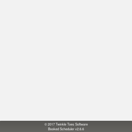
© 2017
Twinkle Toes Software
Booked Scheduler v2.6.6