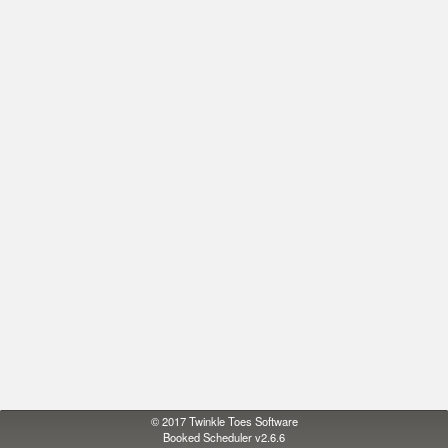
© 2017
Twinkle Toes Software
Booked Scheduler v2.6.6