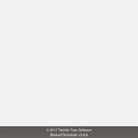
© 2017
Twinkle Toes Software
Booked Scheduler v2.6.6