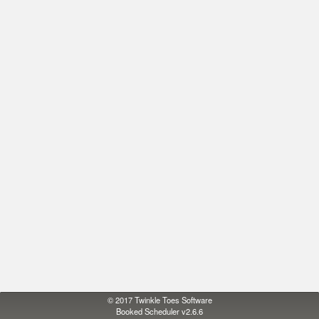
© 2017
Twinkle Toes Software
Booked Scheduler v2.6.6