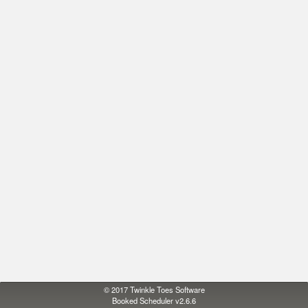
© 2017
Twinkle Toes Software
Booked Scheduler v2.6.6