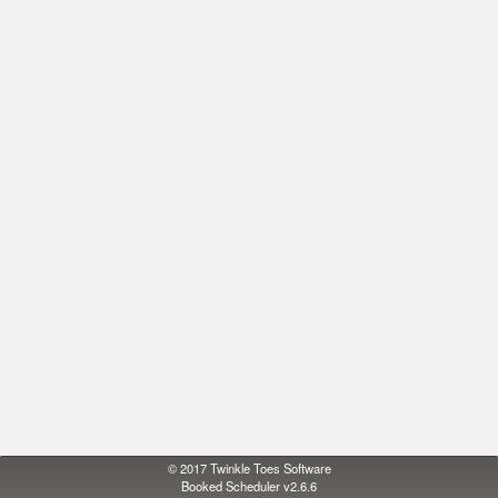
© 2017
Twinkle Toes Software
Booked Scheduler v2.6.6