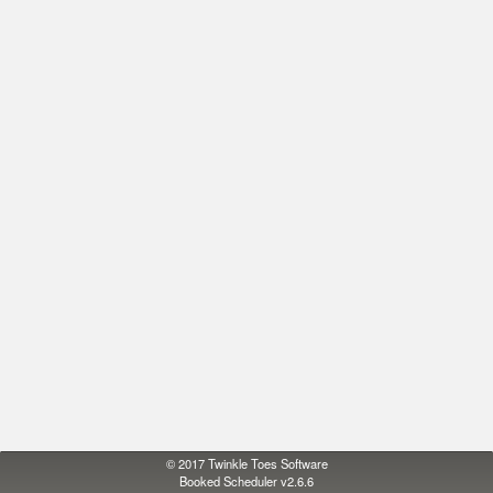
© 2017
Twinkle Toes Software
Booked Scheduler v2.6.6