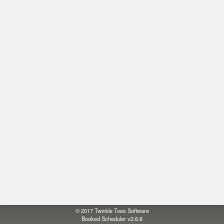
© 2017
Twinkle Toes Software
Booked Scheduler v2.6.6